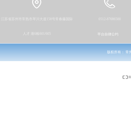
江苏省苏州市常熟市琴川大道158号常春藤国际
0512-87686500
人才 港6栋601/605
平台自律公约
版权所有：
常州