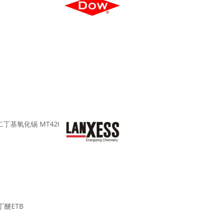
/二丁基氧化锡 MT4200
丁醚ETB