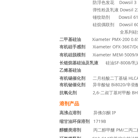
防浮色发花 Dowsil 3
弹性粉及乳液 Dowsil 23N/Dowsi
锤纹助剂 Dowsil 61
硅烷偶联剂 Dowsil 6040/Do
全系列硅烷偶联
二甲基硅油
Xiameter PMX-200 0.65cs
有机硅手感剂
Xiameter OFX-3667/Dows
有机硅脱模剂
Xiameter MEM-5009/Xi
长链烷基硅油及乳液
硅油SF-8008/乳液
乙烯基硅油
有机锡催化剂
二月桂酸二丁基锡 HLCAT
有机铋催化剂
异辛酸铋 Bi8020/辛癸酸铋
抗氧化剂
2,6-二叔丁基对甲酚 BHT/
溶
剂产品
高沸点溶剂
异佛尔酮 IP
缩甘油环保溶剂
1719B
醇醚类溶剂
丙二醇甲醚 PM/二丙二