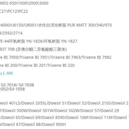
 650\1000\2000\3000
1\PC12\PC22
/U6150/U8001/水性自消光树脂 PUR MATT 300/340/970
2/2714
44环氧树脂 YN-1826/环氧树脂 YN-1827
 IDT 70B (异佛尔酮二异氰酸酯三聚体)
 7950/
Trixene BI 7951/Trixene BI 7963/Trixene BI 7982
ixene BI 201/Trixene BI 220
a L 600
016/ Sil-7038
052/Sil-1058
wsil 401LS/Dowsil 205SL/Dowsil 51/Dowsil 52/Dowsil 210S/Dowsil 2
W/Dowsil 501W/Dowsil 502W/Dowsil 57/Dowsil 29
l 69/Dowsil 8590/Dowsil 106F/Dowsil 116F/Dowsil 112
7/Dowsil 88/Dowsil 90XH