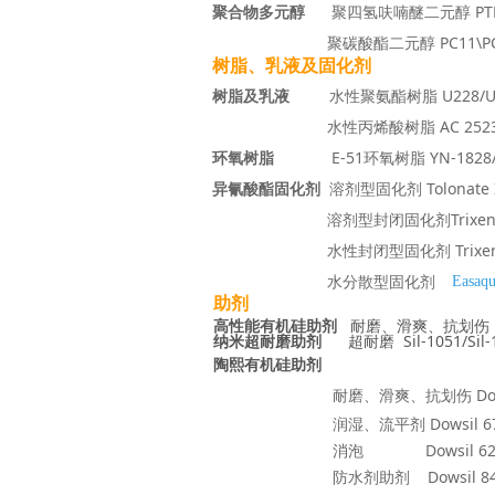
聚合物多元醇
聚四氢呋喃醚二元醇 PTMEG
聚碳酸酯二元醇 PC11\PC2
树脂、乳液及固化剂
树脂及乳液
水性聚氨酯树脂 U228/U4000
水性丙烯酸树脂 AC 2523/259
环氧树脂
E-51环氧树脂 YN-1828/E-
异氰酸酯固化剂
溶剂型固化剂 Tolonate
溶剂型封闭固化剂Trixene BI
水性封闭型固化剂 Trixene BI 200/Tr
水分散型固化剂
Easaqu
助剂
高性能有机硅助剂
耐磨、滑爽、抗划伤 Sil-7
纳米超耐磨助剂
超耐磨 Sil-1051/Sil-1
陶熙有机硅助剂
耐磨、滑爽、抗划伤
Do
润湿、流平剂 Dowsil 67/Dowsil 500
消泡 Dowsil 62/Dowsil 65/Dowsi
防水剂助剂 Dowsil 84/Dowsil 8