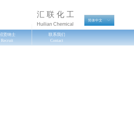
汇 联 化 工
简体中文
ꀅ
Huilian Chemical
招贤纳士
联系我们
Recruit
Contact
ꁹ