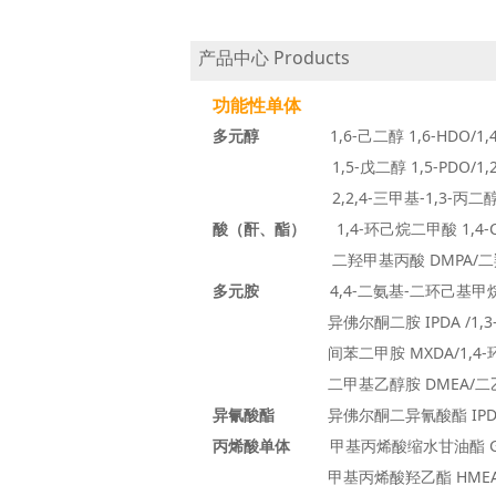
产品中心 Products
功能性单体
多元醇
1,6-己二醇 1,6-HDO/1,4-环
1,5-戊二醇 1,5-PDO/1,2-戊二醇 1
2,2,4-三甲基-1,3-丙二醇 TMPD/1,
酸（酐、酯）
1,4-环己烷二甲酸 1,4
二羟甲基丙酸 DMPA/二羟甲基
多元胺
4,4-二氨基-二环己基甲烷 HMDA(P
异佛尔酮二胺 IPDA
/1,
间苯二甲胺 MXDA/1,4-环己二胺
二甲基乙醇胺 DMEA/二乙基乙醇胺
异氰酸酯
异佛尔酮二异氰酸酯 IPDI/ 氢
丙烯酸单体
甲基丙烯酸缩水甘油酯 G
甲基丙烯酸羟乙酯 HME