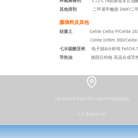
环氧稀释剂
C12-C14烷基缩水甘油
其他溶剂
二甲基甲酰胺 DMF/二甲
颜填料及其他
硅藻土
Celite Celtix P/
Celite 26
Celite Infilm 300/Celite Ecofl
七水硫酸亚铁
电子级&分析纯 FeSO4.7
导热油
德国吕特格 高温合成导热油 R
江苏省苏州市常熟市琴川大道158号常春藤国际
人才 港6栋601/605