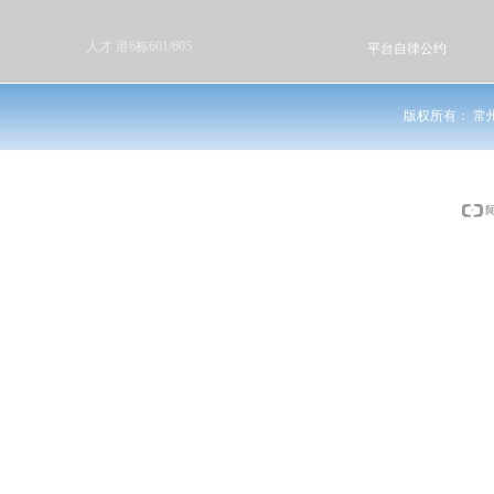
人才 港6栋601/605
平台自律公约
版权所有：
常州